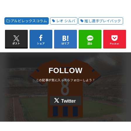
レ
ス
アルビレックスコラム
レオ シルバ
推し選手プレイバック
ポスト
シェア
はてブ
送る
Pocket
FOLLOW
Twitter