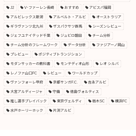
J2
V･ファーレン長崎
おすすめ
アビスパ福岡
アルビレックス新潟
アルベルト・アルビ
オーストラリア
ギラヴァンツ北九州
ザスパクサツ群馬
シーズンレビュー
ジェフユナイテッド千葉
ジュビロ磐田
チーム分析
チーム分析のフレームワーク
データ分析
ファジアーノ岡山
プレビュー
ポジティブトランジション
モダンサッカーの教科書
モンテディオ山形
レオ シルバ
レノファ山口FC
レビュー
ワールドカップ
ヴァンフォーレ甲府
京都サンガF.C.
吉永アルビ
大宮アルディージャ
守備
徳島ヴォルティス
推し選手プレイバック
東京ヴェルディ
栃木SC
横浜FC
水戸ホーリーホック
片渕アルビ