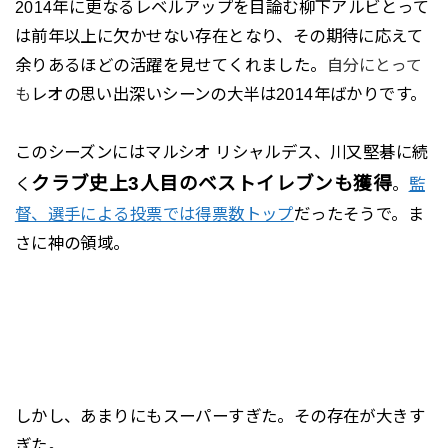
2014年に更なるレベルアップを目論む柳下アルビとって
は前年以上に欠かせない存在となり、その期待に応えて
余りあるほどの活躍を見せてくれました。
自分にとって
レオの思い出深いシーンの大半は2014年ばかりです。
も
このシーズンにはマルシオ リシャルデス、川又堅碁に続
クラブ史上3人目のベストイレブンも獲得
く
。
監
督、選手による投票では得票数トップ
だったそうで。ま
さに
の領域。
神
しかし、あまりにもスーパーすぎた。その存在が大きす
ぎた。