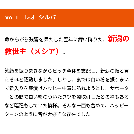
Vol.1 レオ シルバ
新潟の
命からがら残留を果たした翌年に舞い降りた、
救世主（メシア）
。
笑顔を振りまきながらピッチ全体を支配し、新潟の顔と言
えるほど躍動しました。しかし、裏では白い粉を振りまい
て新入りを
薬漬け
ハッピー中毒に陥れようとし、サポータ
ーとの間で白い粉のついたブツを闇取引したとの噂もある
など暗躍もしていた模様。そんな一
面も含めて、ハッピー
ターンのように皆が大好きな存在でした。