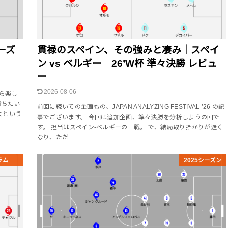
ーズ
貫禄のスペイン、その強みと凄み｜スペイ
ン vs ベルギー 26’W杯 準々決勝 レビュ
ー
2026-08-06
ら楽し
持ちたい
前回に続いての企画もの、JAPAN ANALYZING FESTIVAL ’26 の記
よという
事でございます。 今回は追加企画、準々決勝を分析しようの回で
す。 担当はスペイン-ベルギーの一戦。 で、結局取り掛かりが遅く
なり、ただ…
ラム
2025シーズン