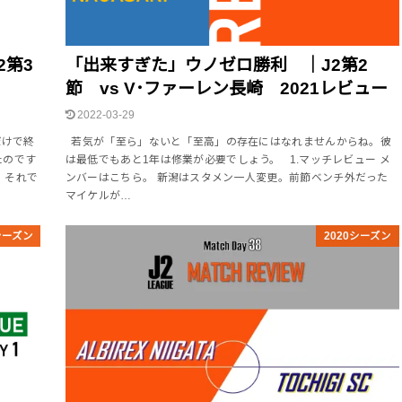
2第3
「出来すぎた」ウノゼロ勝利 ｜J2第2
節 vs V･ファーレン長崎 2021レビュー
2022-03-29
だけで終
若気が「至ら」ないと「至高」の存在にはなれませんからね。彼
たのです
は最低でもあと1年は修業が必要でしょう。 1.マッチレビュー メ
。それで
ンバーはこちら。 新潟はスタメン一人変更。前節ベンチ外だった
マイケルが…
シーズン
2020シーズン