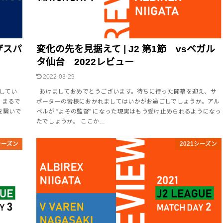
ザスパ
変化の先を見据えて | J2 第1節 vsベガル
タ仙台 2022レビュー
2022-03-29
してい
あけましておめでとうございます。待ちに待った開幕を迎え、サ
。まるで
ポーターの皆様におかれましてはいかがお過ごしでしょうか。アル
を繋いで
ベルが “よその監督” になった現実はもう受け止められるようになっ
たでしょうか。 ここか…
シーズン
2021シーズン