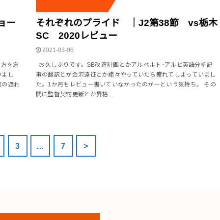
ョー
それぞれのプライド ｜J2第38節 vs栃木
SC 2020レビュー
2021-03-06
き方を忘
お久しぶりです。SB改造計画とかアルベルト･アルビ英語分析記
いまし
事の翻訳とか金沢遠征とか諸々やっていたら疲れてしまっていまし
整の遅れ
た。1か月もレビュー書いていなかったのかーという気持ち。 その
間に監督契約更新とか昇格…
3
…
7
>