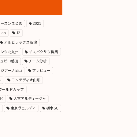
0シーズンまとめ
2021
 Lab
J2
アルビレックス新潟
ァンツ北九州
ザスパクサツ群馬
ジュビロ磐田
チーム分析
ァジアーノ岡山
プレビュー
書
モンテディオ山形
ワールドカップ
ビ
大宮アルディージャ
ク
東京ヴェルディ
栃木SC