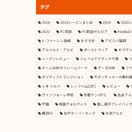
タグ
2019
2019シーズンまとめ
2020
202
2022
FC琉球
FC町田ゼルビア
Football
V･ファーレン長崎
おすすめ
アビスパ福岡
アルベルト・アルビ
オーストラリア
ギラヴ
シーズンレビュー
ジェフユナイテッド千葉
チーム分析のフレームワーク
データ分析
フ
ポジティブトランジション
モダンサッカーの教科
レオ シルバ
レノファ山口FC
レビュー
ヴァンフォーレ甲府
京都サンガF.C.
吉永アル
守備
徳島ヴォルティス
推し選手プレイバッ
横浜FC
水戸ホーリーホック
片渕アルビ