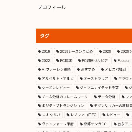
プロフィール
タグ
2019
2019シーズンまとめ
2020
202
2022
FC琉球
FC町田ゼルビア
Football
V･ファーレン長崎
おすすめ
アビスパ福岡
アルベルト・アルビ
オーストラリア
ギラヴ
シーズンレビュー
ジェフユナイテッド千葉
チーム分析のフレームワーク
データ分析
フ
ポジティブトランジション
モダンサッカーの教科
レオ シルバ
レノファ山口FC
レビュー
ヴァンフォーレ甲府
京都サンガF.C.
吉永アル