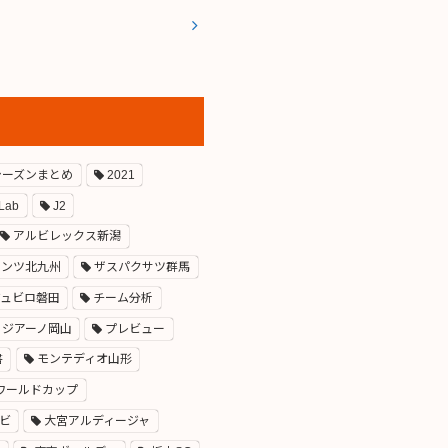
0シーズンまとめ
2021
 Lab
J2
アルビレックス新潟
ァンツ北九州
ザスパクサツ群馬
ジュビロ磐田
チーム分析
ァジアーノ岡山
プレビュー
書
モンテディオ山形
ワールドカップ
ビ
大宮アルディージャ