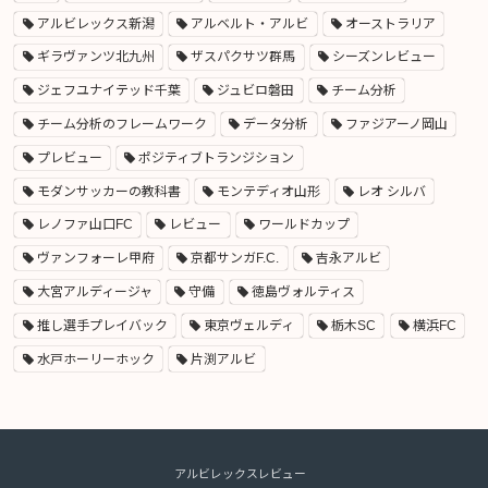
アルビレックス新潟
アルベルト・アルビ
オーストラリア
ギラヴァンツ北九州
ザスパクサツ群馬
シーズンレビュー
ジェフユナイテッド千葉
ジュビロ磐田
チーム分析
チーム分析のフレームワーク
データ分析
ファジアーノ岡山
プレビュー
ポジティブトランジション
モダンサッカーの教科書
モンテディオ山形
レオ シルバ
レノファ山口FC
レビュー
ワールドカップ
ヴァンフォーレ甲府
京都サンガF.C.
吉永アルビ
大宮アルディージャ
守備
徳島ヴォルティス
推し選手プレイバック
東京ヴェルディ
栃木SC
横浜FC
水戸ホーリーホック
片渕アルビ
アルビレックスレビュー