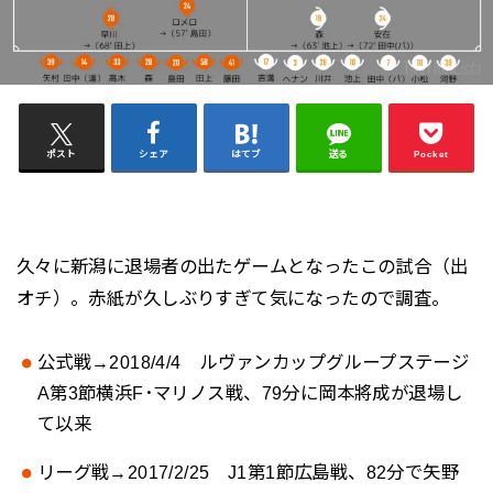
ポスト
シェア
はてブ
送る
Pocket
久々に新潟に退場者の出たゲームとなったこの試合（出
オチ）。赤紙が久しぶりすぎて気になったので調査。
公式戦→2018/4/4 ルヴァンカップグループステージ
A第3節横浜F･マリノス戦、79分に岡本將成が退場し
て以来
リーグ戦→2017/2/25 J1第1節広島戦、82分で矢野