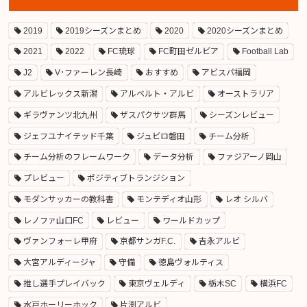
2019
2019シーズンまとめ
2020
2020シーズンまとめ
2021
2022
FC琉球
FC町田ゼルビア
Football Lab
J2
V･ファーレン長崎
おすすめ
アビスパ福岡
アルビレックス新潟
アルベルト・アルビ
オーストラリア
ギラヴァンツ北九州
ザスパクサツ群馬
シーズンレビュー
ジェフユナイテッド千葉
ジュビロ磐田
チーム分析
チーム分析のフレームワーク
データ分析
ファジアーノ岡山
プレビュー
ポジティブトランジション
モダンサッカーの教科書
モンテディオ山形
レオ シルバ
レノファ山口FC
レビュー
ワールドカップ
ヴァンフォーレ甲府
京都サンガF.C.
吉永アルビ
大宮アルディージャ
守備
徳島ヴォルティス
推し選手プレイバック
東京ヴェルディ
栃木SC
横浜FC
水戸ホーリーホック
片渕アルビ