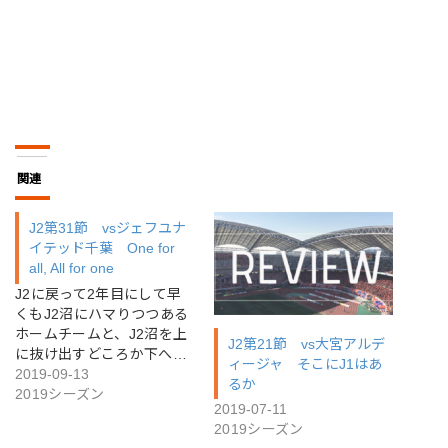
関連
J2第31節 vsジェフユナ
イテッド千葉 One for
all, All for one
J2に戻って2年目にして早
くもJ2沼にハマりつつある
ホームチームと、J2沼を上
J2第21節 vs大宮アルデ
に抜け出すどころか下へ…
ィージャ そこにJ1はあ
2019-09-13
るか
2019シーズン
2019-07-11
2019シーズン