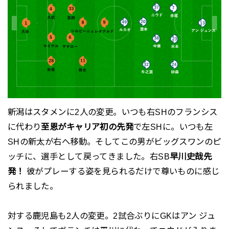
新潟はスタメンに2人の変更。いつも右SHのフランシス
に代わり
至恩がキャリア初の先発
で左SHに。いつも左
SHの新太が右へ移動。そしてこの男がビッグスワンのピ
ッチに、選手として戻ってきました。右SB
早川史哉先
発！
彼がプレーする姿を見られるだけで尊いものに感じ
られました。
対する鹿児島も2人の変更。2試合ぶりにGKはアン ジュ