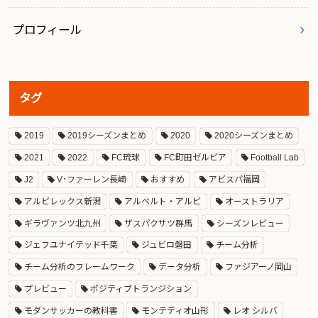
プロフィール
タグ
2019
2019シーズンまとめ
2020
2020シーズンまとめ
2021
2022
FC琉球
FC町田ゼルビア
Football Lab
J2
V･ファーレン長崎
おすすめ
アビスパ福岡
アルビレックス新潟
アルベルト・アルビ
オーストラリア
ギラヴァンツ北九州
ザスパクサツ群馬
シーズンレビュー
ジェフユナイテッド千葉
ジュビロ磐田
チーム分析
チーム分析のフレームワーク
データ分析
ファジアーノ岡山
プレビュー
ポジティブトランジション
モダンサッカーの教科書
モンテディオ山形
レオ シルバ