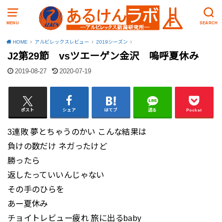
MENU
SEARCH
HOME
アルビレックスレビュー
2019シーズン
J2第29節 vsツエーゲン金沢 嗚呼夏休み
2019-08-27
2020-07-19
ポスト
シェア
はてブ
送る
Pocket
3連敗 夢とちゃうのかい こんな結果は
負けの数だけ ネガったけど
勝ったら
返したっていいんじゃない
その手のひらを
あー夏休み
チョイトレビュー疲れ 旅に出るbaby