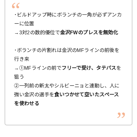
･ビルドアップ時にボランチの一角が必ずアンカ
ーに位置
→3対2の数的優位で
金沢FWのプレスを無効化
･ボランチの片割れは金沢のMFラインの前後を
行き来
→①MFラインの前で
フリーで受け、タテパス
を
狙う
②一列前の新太やシルビーニョと連動し、人に
強い金沢の選手を
食いつかせて空いた
スペース
を使わせる